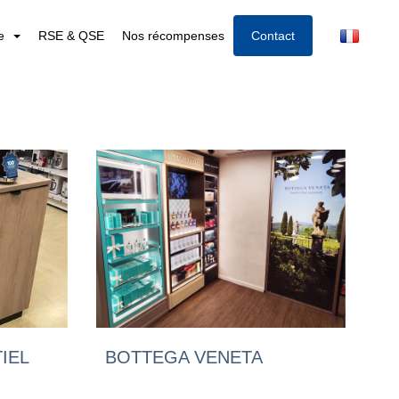
re
RSE & QSE
Nos récompenses
Contact
IEL
BOTTEGA VENETA