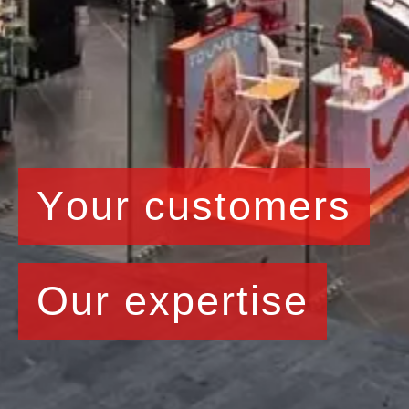
Y
o
u
r
c
u
s
t
o
m
e
r
s
O
u
r
e
x
p
e
r
t
i
s
e