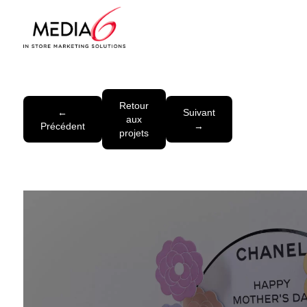
Retour
←
Suivant
aux
Précédent
→
projets