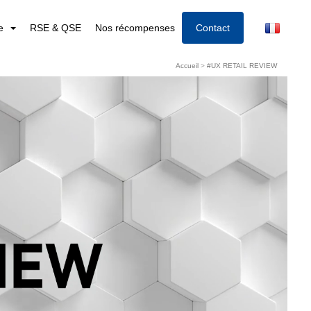
re
RSE & QSE
Nos récompenses
Contact
Accueil
>
#UX RETAIL REVIEW