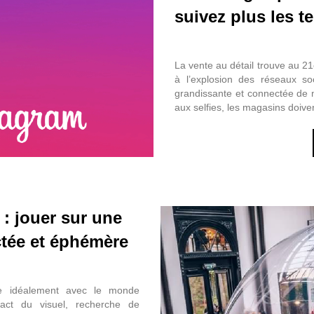
suivez plus les t
La vente au détail trouve au 21
à l’explosion des réseaux s
grandissante et connectée de m
aux selfies, les magasins doive
 : jouer sur une
tée et éphémère
llie idéalement avec le monde
act du visuel, recherche de