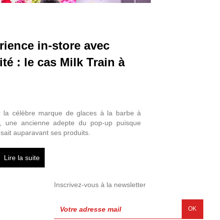
rience in-store avec
ité : le cas Milk Train à
 la célèbre marque de glaces à la barbe à
n, une ancienne adepte du pop-up puisque
posait auparavant ses produits.
Lire la suite
Inscrivez-vous à la newsletter
OK