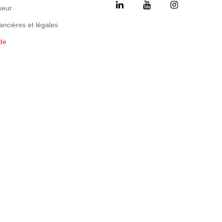
seur
ancières et légales
de